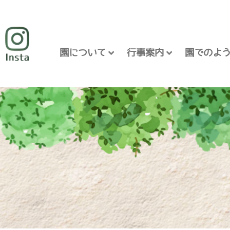
園について
行事案内
園でのよ