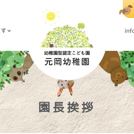
うす
in
園長挨拶