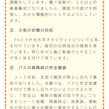
調整をしています。暑さ指数が、２８以上の
厳重警戒になりましたら、園庭での遊びを制
限し、水分を積極的にとらせるようにしてい
ます。
② 大気の状態の対応
Pm2.5や光化学オキシダントについても気
を付けています。毎日の元岡地点の情報を見
ています。特に冬から春に数値が上がること
が多く気を付けて見ています。
③ バスの乗降時の安全確認
２～３年前、全国で園児の降ろし忘れで事
故がありました。本園では、バスに安全装置
を付けて降ろし忘れがないようにすると共
に、「安全は、複数の職員の目で守る」こと
をモットーに登園・降園時は、添乗員、運転
手が別々に確かめ園長に報告をすることも行