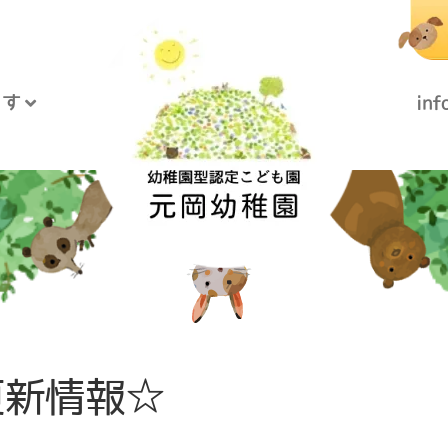
うす
in
更新情報☆