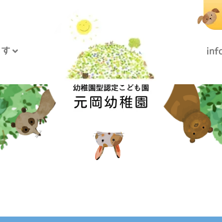
うす
in